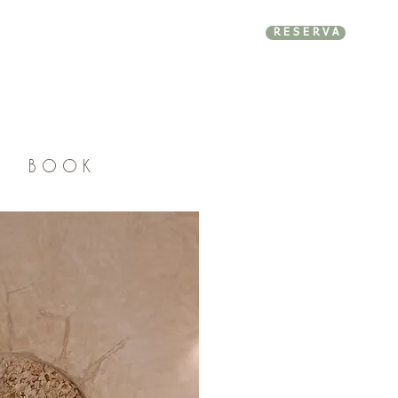
R E S E R V A
B O O K