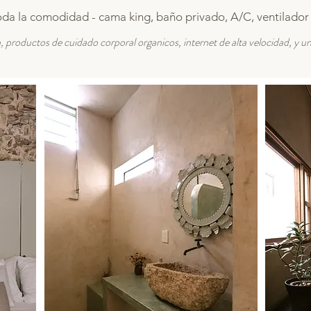
oda la comodidad - cama king, baño privado, A/C, ventilador
, productos de cuidado corporal organicos, internet de alta velocidad, y u