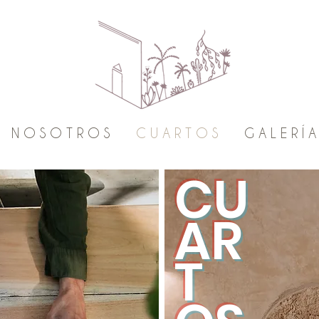
N O S O T R O S
C U A R T O S
G A L E R Í A
CU
AR
T